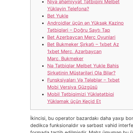
Niyə əhəmiyyət Tətbiqini Melbet
Yükləyin Telefona?
Bet Yukle
Androidlər üçün ən Yüksək Kazino
Tətbiqləri – Doğru Saytı Tap
Bet Azerbaycan Merc Oyunlari
Bet Bukmeker Şi̇rkəti̇ – 1xbet Az
1xbet Merc, Azərbaycan
Mərc, Bukmeker
Nə Tətbiqlər Melbet Yukle Bahis
Şirkətinin Müştəriləri Ola Bilər?
Funsksiyaları Və Tələblər – 1xbet
Mobi Versiya Güzgüsü
Mobil Tətbiqimizi Yüklətətbiqi
Yükləmək üçün Keçid Et
İkincisi, bu operator bazardakı daha yaxşı bo
dedikcə funksionaldır və sərbəst vahid interf
formada tərtib edilmişdir. Məhz ümumən bu üst