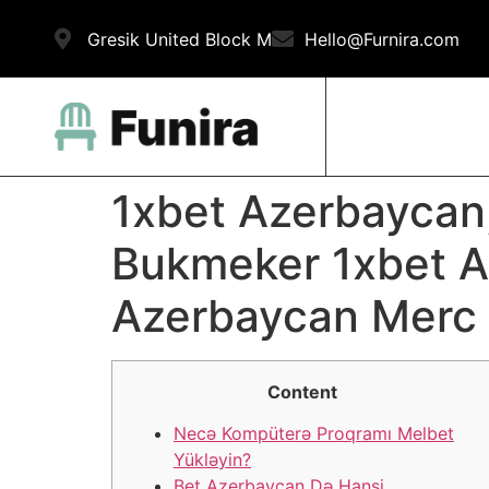
Gresik United Block M
Hello@Furnira.com
1xbet Azerbaycan,
Bukmeker 1xbet Az
Azerbaycan Merc 
Content
Necə Kompüterə Proqramı Melbet
Yükləyin?
Bet Azerbaycan Də Hansi