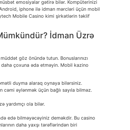
müsbət emosiyalar gətirə bilər. Kompüterinizi
ndroid, iphone ilə idman mərcləri üçün mobil
ch Mobile Casino kimi şirkətlərin təklif
 Mümkündür? İdman Üzrə
ər müddət göz önündə tutun. Bonuslarınızı
ən daha çoxuna əda etməyin. Mobil kazino
əmətli duyma alaraq oynaya bilərsiniz.
n cəmi əylənmək üçün bağlı sayıla bilməz.
ə yardımçı ola bilər.
fadə edə bilməyəcəyiniz deməkdir. Bu casino
ının daha yaxşı tərəflərindən biri