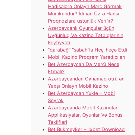
Hadi̇sələrə Onlayn Mərc Görmək
Mümkündür? İdman Üzrə Hansi
Proqnozlara üstünlük Veri̇li̇r?
Azərbaycanlı Oyunçular üçün
Uyğunluq Və Kazino Tətbiqlərinin
Keyfiyyəti
“qarabağ” “sabah”la Heç-heçə Etdi
Mobil Kazino Proqram Yaradıcıları
Bet Azerbaycan Da Mərci̇ Necə
Etməli̇?
Azərbaycandan Oynamaq ötrü ən
Yaxşı Onlayn Mobil Kazino
Bet Azerbaycan Yukle – Mobi
Seyrək
Azərbaycanda Mobil Kazinolar:
Applikasiyalar, Oyunlar Və Bonus
Təklifləri
Bet Bukmeyker – 1xbet Download