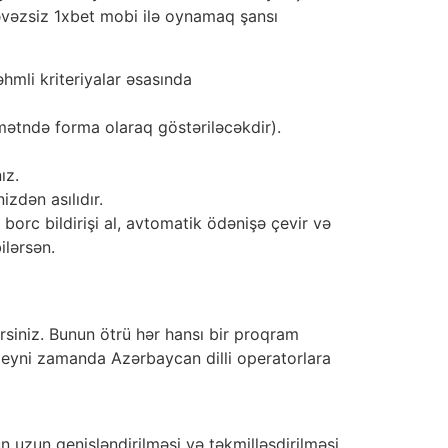
əvəzsiz 1xbet mobi ilə oynamaq şansı
hmli kriteriyalar əsasında
mətndə forma olaraq göstəriləcəkdir).
ız.
zdən asılıdır.
borc bildirişi al, avtomatik ödənişə çevir və
ilərsən.
rsiniz. Bunun ötrü hər hansı bir proqram
 eyni zamanda Azərbaycan dilli operatorlara
n uzun genişləndirilməsi və təkmilləşdirilməsi