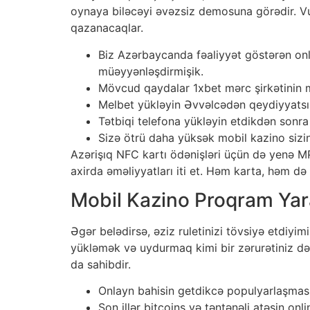
oynaya biləcəyi əvəzsiz demosuna görədir. Vu
qazanacaqlar.
Biz Azərbaycanda fəaliyyət göstərən onlay
müəyyənləşdirmişik.
Mövcud qaydalar 1xbet mərc şirkətinin m
Melbet yükləyin Əvvəlcədən qeydiyyatsız
Tətbiqi telefona yükləyin etdikdən sonr
Sizə ötrü daha yüksək mobil kazino sizin 
Azərişıq NFC kartı ödənişləri üçün də yenə MPA
axirda əməliyyatları iti et. Həm karta, həm d
Mobil Kazino Proqram Yara
Əgər belədirsə, əziz ruletinizi tövsiyə etdiy
yükləmək və uydurmaq kimi bir zərurətiniz də
da sahibdir.
Onlayn bahisin getdikcə populyarlaşması
Son illər bitcoins və təntənəli atəşin o