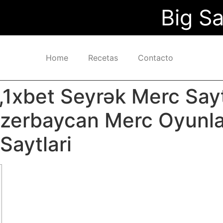
Big Sa
Home
Recetas
Contacto
1xbet Seyrək Merc Sayt
erbaycan Merc Oyunlari
Saytlari