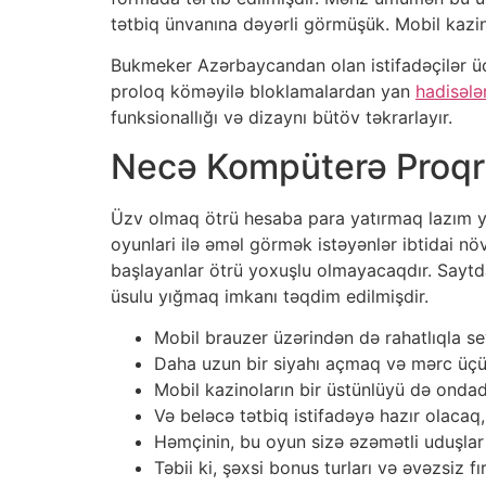
tətbiq ünvanına dəyərli görmüşük. Mobil kazin
Bukmeker Azərbaycandan olan istifadəçilər üç
proloq köməyilə bloklamalardan yan
hadisələ
funksionallığı və dizaynı bütöv təkrarlayır.
Necə Kompüterə Proqr
Üzv olmaq ötrü hesaba para yatırmaq lazım yox
oyunlari ilə əməl görmək istəyənlər ibtidai nö
başlayanlar ötrü yoxuşlu olmayacaqdır. Saytd
üsulu yığmaq imkanı təqdim edilmişdir.
Mobil brauzer üzərindən də rahatlıqla se
Daha uzun bir siyahı açmaq və mərc üçün
Mobil kazinoların bir üstünlüyü də ondad
Və beləcə tətbiq istifadəyə hazır olacaq
Həmçinin, bu oyun sizə əzəmətli uduşlar
Təbii ki, şəxsi bonus turları və əvəzsiz fı