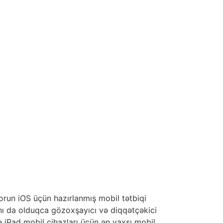
orun iOS üçün hazırlanmış mobil tətbiqi
ynı da olduqca gözoxşayıcı və diqqətçəkici
 iPad mobil cihazları üçün ən yaxşı mobil