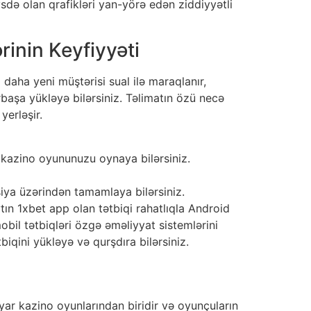
sdə olan qrafikləri yan-yörə edən ziddiyyətli
inin Keyfiyyəti
aha yeni müştərisi sual ilə maraqlanır,
aşa yükləyə bilərsiniz. Təlimatın özü necə
erləşir.
i kazino oyununuzu oynaya bilərsiniz.
iya üzərindən tamamlaya bilərsiniz.
tın 1xbet app olan tətbiqi rahatlıqla Android
obil tətbiqləri özgə əməliyyat sistemlərini
iqini yükləyə və qurşdıra bilərsiniz.
ar kazino oyunlarından biridir və oyunçuların