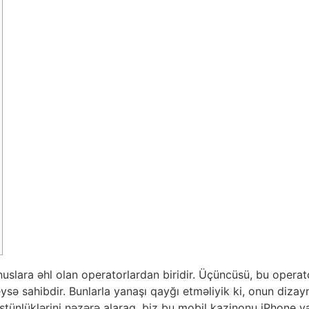
nuslara əhl olan operatorlardan biridir. Üçüncüsü, bu operat
eysə sahibdir. Bunlarla yanaşı qayğı etməliyik ki, onun diza
ünlüklərini nəzərə alaraq, biz bu mobil kazinonu iPhone və