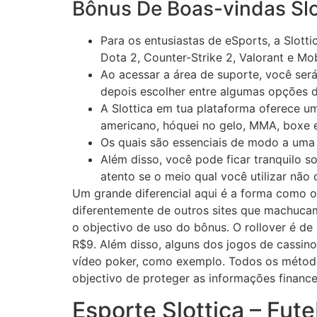
Bônus De Boas-vindas Slo
Para os entusiastas de eSports, a Slot
Dota 2, Counter-Strike 2, Valorant e Mo
Ao acessar a área de suporte, você será
depois escolher entre algumas opções d
A Slottica em tua plataforma oferece um
americano, hóquei no gelo, MMA, boxe e
Os quais são essenciais de modo a uma 
Além disso, você pode ficar tranquilo s
atento se o meio qual você utilizar não
Um grande diferencial aqui é a forma como os
diferentemente de outros sites que machucam
o objectivo de uso do bônus. O rollover é d
R$9. Além disso, alguns dos jogos de cassino
vídeo poker, como exemplo. Todos os método
objectivo de proteger as informações finance
Esporte Slottica – Fut