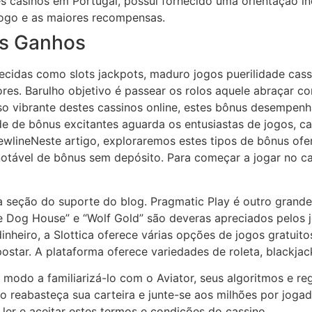
 casinos em Portugal, possui fornecido uma orientação i
jogo e as maiores recompensas.
us Ganhos
idas como slots jackpots, maduro jogos puerilidade cas
es. Barulho objetivo é passear os rolos aquele abraçar c
o vibrante destes cassinos online, estes bônus desempenha
ade de bônus excitantes aguarda os entusiastas de jogos, 
ewlineNeste artigo, exploraremos estes tipos de bônus ofer
otável de bônus sem depósito. Para começar a jogar no cas
a seção do suporte do blog. Pragmatic Play é outro grand
he Dog House” e “Wolf Gold” são deveras apreciados pelo
inheiro, a Slottica oferece várias opções de jogos gratuito
ostar. A plataforma oferece variedades de roleta, blackjac
 modo a familiarizá-lo com o Aviator, seus algoritmos e r
ão reabasteça sua carteira e junte-se aos milhões por joga
 ler e aceitar estes termos e condições do cassino.