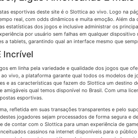
 esportivas deste site é o Slottica ao vivo. Logo na pági
 tempo real, com odds dinâmicos e muita emoção. Além da c
as estatísticas dos jogos e inclusive administrar os princip
xperiência por usuário sem falhas em qualquer dispositivo
s a tablets, garantindo qual an interface mesmo que sempr
 Incrível
ogos em linha pela variedade e qualidade dos jogos que of
no ao vivo, a plataforma garante qual todos os modelos de
es e as características que fazem do Slottica um destino d
 e amigáveis qual temos disponível no Brasil. Com uma lic
postas esportivas.
ma, refletida em suas transações transparentes e pelo supor
 destes jogadores sejam processados de forma segura e de
e de contar com o Slottica para uman experiência de game 
nceituados cassinos na internet disponíveis para o público