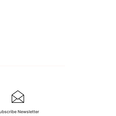
ubscribe Newsletter