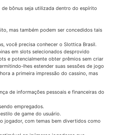
de bônus seja utilizada dentro do espírito
sito, mas também podem ser concedidos tais
, você precisa conhecer o Slottica Brasil.
obinas em slots selecionados desprovido
ots e potencialmente obter prêmios sem criar
ermitindo-lhes estender suas sessões de jogo
lhora a primeira impressão do cassino, mas
ança de informações pessoais e financeiras do
m sendo empregados.
estilo de game do usuário.
 do jogador, com temas bem divertidos como