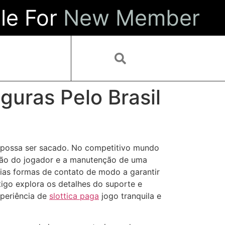
le For
New Member
guras Pelo Brasil
o possa ser sacado. No competitivo mundo
fação do jogador e a manutenção de uma
árias formas de contato de modo a garantir
tigo explora os detalhes do suporte e
xperiência de
slottica paga
jogo tranquila e