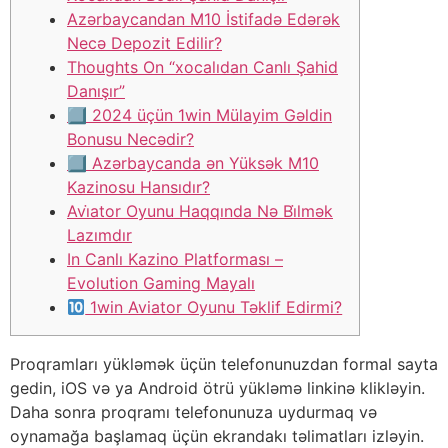
Azərbaycandan M10 İstifadə Edərək
Necə Depozit Edilir?
Thoughts On “xocalıdan Canlı Şahid
Danışır”
⃣ 2024 üçün 1win Mülayim Gəldin
Bonusu Necədir?
⃣ Azərbaycanda ən Yüksək M10
Kazinosu Hansıdır?
Avi̇ator Oyunu Haqqında Nə Bi̇lmək
Lazımdır
In Canlı Kazino Platforması –
Evolution Gaming Mayalı
1win Aviator Oyunu Təklif Edirmi?
Proqramları yükləmək üçün telefonunuzdan formal sayta
gedin, iOS və ya Android ötrü yükləmə linkinə klikləyin.
Daha sonra proqramı telefonunuza uydurmaq və
oynamağa başlamaq üçün ekrandakı təlimatları izləyin.