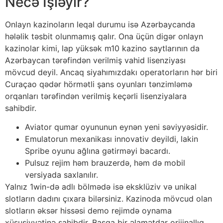
Necə İşləyi̇r?
Onlayn kazinoların leqal durumu isə Azərbaycanda
hələlik təsbit olunmamış qalır. Ona üçün digər onlayn
kazinolar kimi, lap yüksək m10 kazino saytlarının da
Azərbaycan tərəfindən verilmiş vahid lisenziyası
mövcud deyil. Ancaq siyahımızdakı operatorların hər biri
Curaçao qədər hörmətli şans oyunları tənzimləmə
orqanları tərəfindən verilmiş keçərli lisenziyalara
sahibdir.
Aviator qumar oyununun eynən yeni səviyyəsidir.
Emulatorun mexanikası innovativ deyildi, lakin
Spribe oyunu ağlına gətirməyi bacardı.
Pulsuz rejim həm brauzerdə, həm də mobil
versiyada saxlanılır.
Yalnız 1win-də adlı bölmədə isə eksklüziv və unikal
slotların dadını çıxara bilərsiniz. Kazinoda mövcud olan
slotların əksər hissəsi demo rejimdə oynama
xüsusiyyətinə sahibdir. Başqa bir əlamətdar orijinallıq,