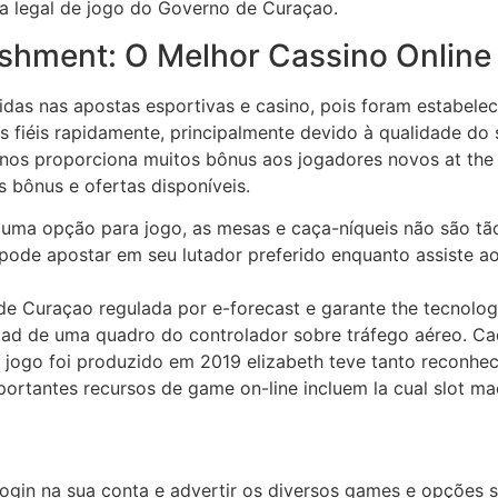
a legal de jogo do Governo de Curaçao.
shment: O Melhor Cassino Online 
as nas apostas esportivas e casino, pois foram estabelec
es fiéis rapidamente, principalmente devido à qualidade d
inos proporciona muitos bônus aos jogadores novos at the
 bônus e ofertas disponíveis.
uma opção para jogo, as mesas e caça-níqueis não são tão
pode apostar em seu lutador preferido enquanto assiste ao
de Curaçao regulada por e-forecast e garante the tecnolog
dad de uma quadro do controlador sobre tráfego aéreo. C
 jogo foi produzido em 2019 elizabeth teve tanto reconh
portantes recursos de game on-line incluem la cual slot mac
ogin na sua conta e advertir os diversos games e opções 