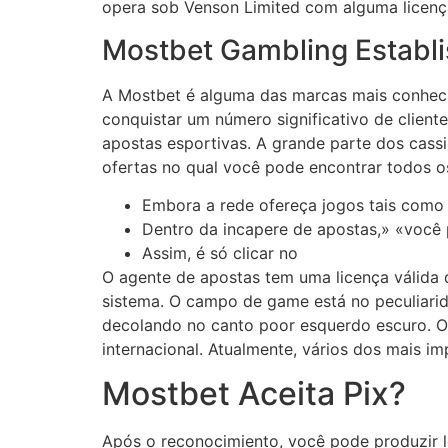
opera sob Venson Limited com alguma licenç
Mostbet Gambling Establi
A Mostbet é alguma das marcas mais conhecid
conquistar um número significativo de client
apostas esportivas. A grande parte dos cass
ofertas no qual você pode encontrar todos os
Embora a rede ofereça jogos tais como 
Dentro da incapere de apostas,» «você 
Assim, é só clicar no
O agente de apostas tem uma licença válida 
sistema. O campo de game está no peculiari
decolando no canto poor esquerdo escuro. O
internacional. Atualmente, vários dos mais im
Mostbet Aceita Pix?
Após o reconocimiento, você pode produzir l