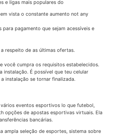
s e ligas mais populares do
o em vista o constante aumento not any
s para pagamento que sejam acessíveis e
 respeito de as últimas ofertas.
 você cumpra os requisitos estabelecidos.
 instalação. É possível que teu celular
a instalação se tornar finalizada.
vários eventos esportivos lo que futebol,
h opções de apostas esportivas virtuais. Ela
ansferências bancárias.
sa ampla seleção de esportes, sistema sobre