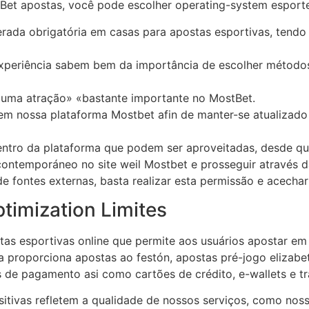
Bet apostas, você pode escolher operating-system esporte
derada obrigatória em casas para apostas esportivas, tend
experiência sabem bem da importância de escolher método
lguma atração» «bastante importante no MostBet.
m nossa plataforma Mostbet afin de manter-se atualizado a
ntro da plataforma que podem ser aproveitadas, desde que
contemporáneo no site weil Mostbet e prosseguir através da
 de fontes externas, basta realizar esta permissão e acechar 
timization Limites
as esportivas online que permite aos usuários apostar em 
 proporciona apostas ao festón, apostas pré-jogo elizabet
de pagamento asi como cartões de crédito, e-wallets e tr
itivas refletem a qualidade de nossos serviços, como nos