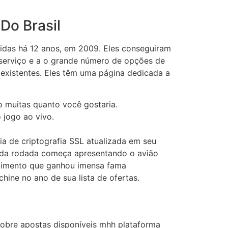
Do Brasil
idas há 12 anos, em 2009. Eles conseguiram
o serviço e a o grande número de opções de
 existentes. Eles têm uma página dedicada a
 muitas quanto você gostaria.
 jogo ao vivo.
ia de criptografia SSL atualizada em seu
ada rodada começa apresentando o avião
ecimento que ganhou imensa fama
hine no ano de sua lista de ofertas.
sobre apostas disponíveis mhh plataforma