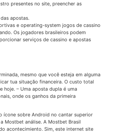
tro presentes no site, preencher as
 das apostas.
ortivas e operating-system jogos de cassino
gando. Os jogadores brasileiros podem
porcionar serviços de cassino e apostas
eterminada, mesmo que você esteja em alguma
ar tua situação financeira. O custo total
de hoje. – Uma aposta dupla é uma
nais, onde os ganhos da primeira
no ícone sobre Android no cantar superior
a Mostbet análise. A Mostbet Brasil
o acontecimiento. Sim, este internet site