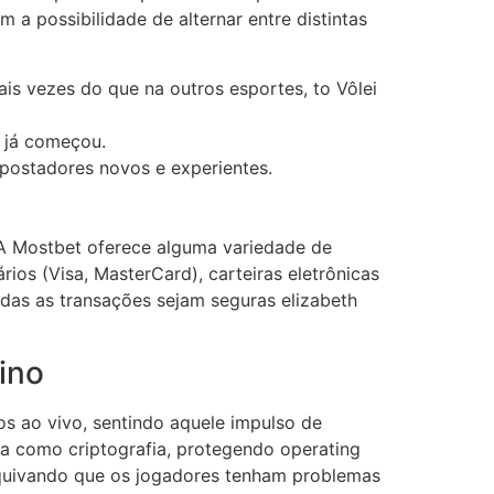
 a possibilidade de alternar entre distintas
is vezes do que na outros esportes, to Vôlei
e já começou.
postadores novos e experientes.
e]A Mostbet oferece alguma variedade de
ios (Visa, MasterCard), carteiras eletrônicas
todas as transações sejam seguras elizabeth
ino
 ao vivo, sentindo aquele impulso de
a como criptografia, protegendo operating
quivando que os jogadores tenham problemas