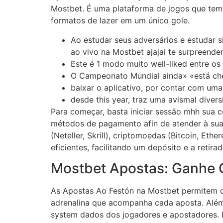
Mostbet. É uma plataforma de jogos que tem a
formatos de lazer em um único gole.
Ao estudar seus adversários e estudar s
ao vivo na Mostbet ajajai te surpreender
Este é 1 modo muito well-liked entre os
O Campeonato Mundial ainda» «está che
baixar o aplicativo, por contar com um
desde this year, traz uma avismal diver
Para começar, basta iniciar sessão mhh sua c
métodos de pagamento afin de atender à sua b
(Neteller, Skrill), criptomoedas (Bitcoin, Et
eficientes, facilitando um depósito e a retira
Mostbet Apostas: Ganhe 
As Apostas Ao Festón na Mostbet permitem q
adrenalina que acompanha cada aposta. Além 
system dados dos jogadores e apostadores.