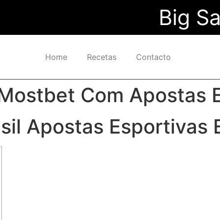
Big Sa
Home
Recetas
Contacto
Mostbet Com Apostas E
asil Apostas Esportivas