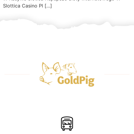
Slottica Casino Pl […]