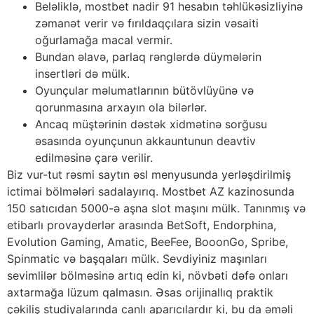
Beləliklə, mostbet nadir 91 hesabın təhlükəsizliyinə
zəmanət verir və fırıldaqçılara sizin vəsaiti
oğurlamağa macal vermir.
Bundan əlavə, parlaq rənglərdə düymələrin
insertləri də mülk.
Oyunçular məlumatlarının bütövlüyünə və
qorunmasına arxayın ola bilərlər.
Ancaq müştərinin dəstək xidmətinə sorğusu
əsasında oyunçunun akkauntunun deavtiv
edilməsinə çarə verilir.
Biz vur-tut rəsmi saytın əsl menyusunda yerləşdirilmiş
ictimai bölmələri sadalayırıq. Mostbet AZ kazinosunda
150 satıcıdan 5000-ə aşna slot maşını mülk. Tanınmış və
etibarlı provayderlər arasında BetSoft, Endorphina,
Evolution Gaming, Amatic, BeeFee, BooonGo, Spribe,
Spinmatic və başqaları mülk. Sevdiyiniz maşınları
sevimlilər bölməsinə artıq edin ki, növbəti dəfə onları
axtarmağa lüzum qalmasın. Əsas orijinallıq praktik
çəkiliş studiyalarında canlı aparıcılardır ki, bu da əməli