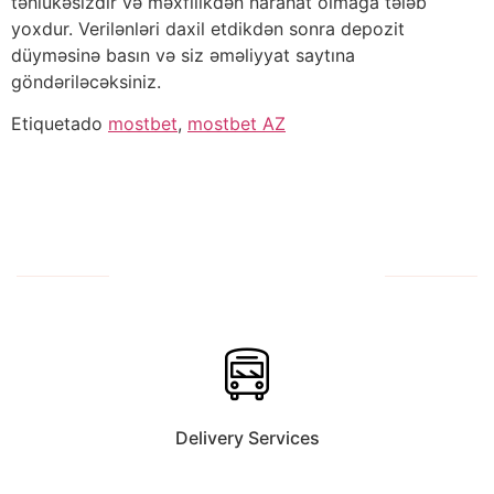
təhlükəsizdir və məxfilikdən narahat olmağa tələb
yoxdur. Verilənləri daxil etdikdən sonra depozit
düyməsinə basın və siz əməliyyat saytına
göndəriləcəksiniz.
Etiquetado
mostbet
,
mostbet AZ
Delivery Services