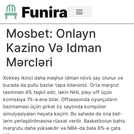
Mosbet: Onlayn
Kazino Və Idman
Mərcləri
Xokkey ikinci daha məşhur idman növü say olunur və
burada da pullu bazlar tapa bilərsiniz. Orta marşrut
təxminən 4% təşkil edir, lakin NHL pley-off üçün
komissiya 1%-ə enə bilər. Offseasonda oyunçuların
bezməməsi üçün şirkət öz saytında kompüter
simulyasiyaları həyata keçirir. Bu sahədə də ona bet-
lərin yerləşdirilməsinə rüsxət verilir. Basketbolun bahis
marşrutu daha yüksəkdir və NBA-da belə 8%-ə çata