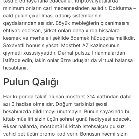
təsdiq etməyə ianə edəcəklər. Kriptovalyutalarda
minimum onların cari məzənnəsindən asılıdır. Doldurma –
cəld pulun çıxarılması ödəniş sistemlərinin
qaydalarından asılıdır. Böyük məbləğlərin çıxarılmasını
ehtiyac edərkən, şirkət onları daha xirda hissələrə
kəsmək və mərhələli şəkildə ödəmək hüququna malikdir.
Səxavətli bonus siyasəti Mostbet AZ kazinosunun
qiymətli xüsusiyyətidir. Dərhal pulsuz fırlanmalardan
istifadə edin, lakin onlar üzrə uduşlar da virtual balansa
hesablanır.
Pulun Qalığı
Hər kuponda təklif olunan mostbet 314 xəttindən daha
azı 3 hadisə olmalıdır. Doğum tarixinizi şəxsi
hesabınızda bildirməyi unutmayın. Bunun sayəsində bu
kitab müəllifi sizin üçün şöhrət günü hədiyyəsi edəcək.
Əksər hallarda, mostbet314 kitab istehsalçısı pulsuz
vahid bet üçün promo kod verir. Bonusun həcmi sizin