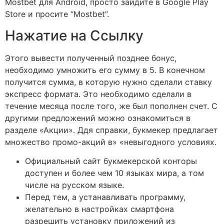
Mostbet для Android, просто зайдите в Google Play
Store и просите “Mostbet”.
Нажатие на Ссылку
Этого вывести полученный позднее бонус,
необходимо умножить его сумму в 5. В конечном
получится сумма, в которую нужно сделали ставку
экспресс формата. Это необходимо сделали в
течение месяца после того, же был пополнен счет. С
другими предложений можно ознакомиться в
разделе «Акции». Ддя справки, букмекер предлагает
множество промо-акций в» «невыгодного условиях.
Официальный сайт букмекерской конторы
доступен и более чем 10 языках мира, а том
числе на русском языке.
Перед тем, а устанавливать программу,
желательно в настройках смартфона
разрешить установку приложений из