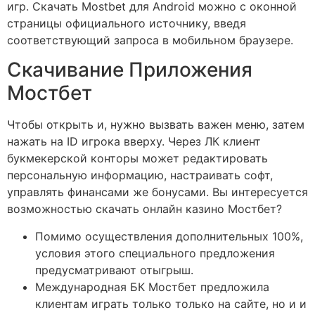
игр. Скачать Mostbet для Android можно с оконной
страницы официального источнику, введя
соответствующий запроса в мобильном браузере.
Скачивание Приложения
Мостбет
Чтобы открыть и, нужно вызвать важен меню, затем
нажать на ID игрока вверху. Через ЛК клиент
букмекерской конторы может редактировать
персональную информацию, настраивать софт,
управлять финансами же бонусами. Вы интересуется
возможностью скачать онлайн казино Мостбет?
Помимо осуществления дополнительных 100%,
условия этого специального предложения
предусматривают отыгрыш.
Международная БК Мостбет предложила
клиентам играть только только на сайте, но и и