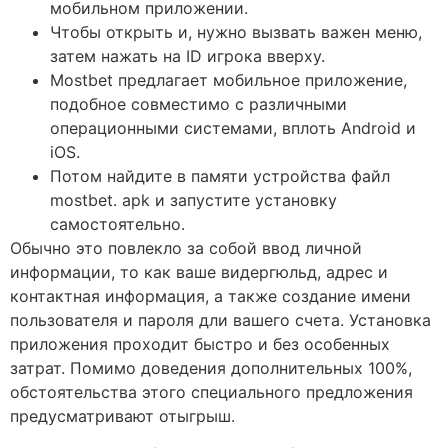
мобильном приложении.
Чтобы открыть и, нужно вызвать важен меню,
затем нажать на ID игрока вверху.
Mostbet предлагает мобильное приложение,
подобное совместимо с различными
операционными системами, вплоть Android и
iOS.
Потом найдите в памяти устройства файл
mostbet. apk и запустите установку
самостоятельно.
Обычно это повлекло за собой ввод личной
информации, то как ваше видергюльд, адрес и
контактная информация, а также создание имени
пользователя и пароля дли вашего счета. Установка
приложения проходит быстро и без особенных
затрат. Помимо доведения дополнительных 100%,
обстоятельства этого специального предложения
предусматривают отыгрыш.