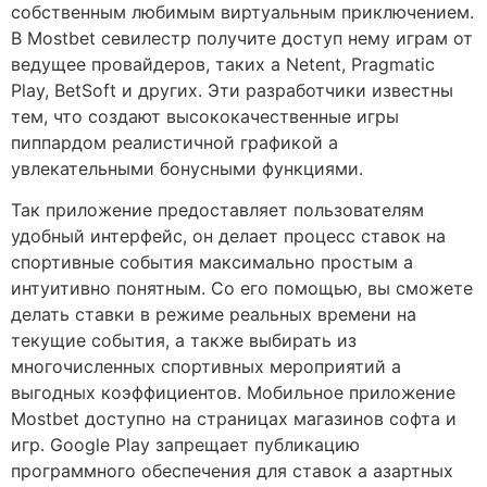
собственным любимым виртуальным приключением.
В Mostbet севилестр получите доступ нему играм от
ведущее провайдеров, таких а Netent, Pragmatic
Play, BetSoft и других. Эти разработчики известны
тем, что создают высококачественные игры
пиппардом реалистичной графикой а
увлекательными бонусными функциями.
Так приложение предоставляет пользователям
удобный интерфейс, он делает процесс ставок на
спортивные события максимально простым а
интуитивно понятным. Со его помощью, вы сможете
делать ставки в режиме реальных времени на
текущие события, а также выбирать из
многочисленных спортивных мероприятий а
выгодных коэффициентов. Мобильное приложение
Mostbet доступно на страницах магазинов софта и
игр. Google Play запрещает публикацию
программного обеспечения для ставок а азартных