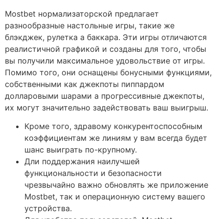
Mostbet нормализаторской предлагает
разнообразные настольные игры, такие же
блэкджек, рулетка а баккара. Эти игры отличаются
реалистичной графикой и созданы для того, чтобы
вы получили максимальное удовольствие от игры.
Помимо того, они оснащены бонусными функциями,
собственными как джекпоты пиппардом
долларовыми шарами а прогрессивные джекпоты,
их могут значительно задействовать ваш выигрыш.
Кроме того, здравому конкурентоспособным
коэффициентам же линиям у вам всегда будет
шанс выиграть по-крупному.
Дли поддержания наилучшей
функциональности и безопасности
чрезвычайно важно обновлять же приложение
Mostbet, так и операционную систему вашего
устройства.