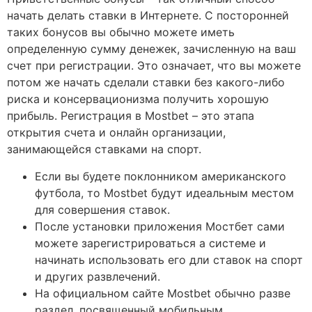
начать делать ставки в Интернете. С посторонней
таких бонусов вы обычно можете иметь
определенную сумму денежек, зачисленную на ваш
счет при регистрации. Это означает, что вы можете
потом же начать сделали ставки без какого-либо
риска и консервационизма получить хорошую
прибыль. Регистрация в Mostbet – это этапа
открытия счета и онлайн организации,
занимающейся ставками на спорт.
Если вы будете поклонником американского
футбола, то Mostbet будут идеальным местом
для совершения ставок.
После установки приложения Мостбет сами
можете зарегистрироваться а системе и
начинать использовать его дли ставок на спорт
и других развлечений.
На официальном сайте Mostbet обычно разве
раздел, посвященный мобильным