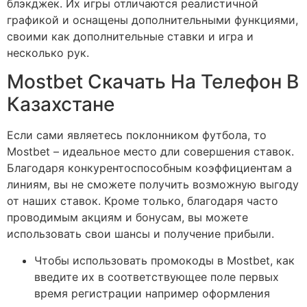
блэкджек. Их игры отличаются реалистичной
графикой и оснащены дополнительными функциями,
своими как дополнительные ставки и игра и
несколько рук.
Mostbet Скачать На Телефон В
Казахстане
Если сами являетесь поклонником футбола, то
Mostbet – идеальное место дли совершения ставок.
Благодаря конкурентоспособным коэффициентам а
линиям, вы не сможете получить возможную выгоду
от наших ставок. Кроме только, благодаря часто
проводимым акциям и бонусам, вы можете
использовать свои шансы и получение прибыли.
Чтобы использовать промокоды в Mostbet, как
введите их в соответствующее поле первых
время регистрации например оформления