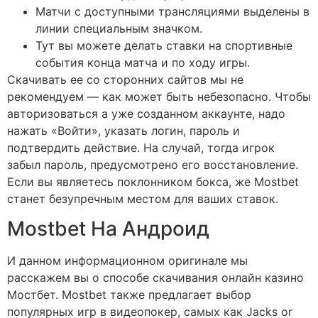
Матчи с доступными трансляциями выделены в
линии специальным значком.
Тут вы можете делать ставки на спортивные
события конца матча и по ходу игры.
Скачивать ее со сторонних сайтов мы не
рекомендуем — как может быть небезопасно. Чтобы
авторизоваться а уже созданном аккаунте, надо
нажать «Войти», указать логин, пароль и
подтвердить действие. На случай, тогда игрок
забыл пароль, предусмотрено его восстановление.
Если вы являетесь поклонником бокса, же Mostbet
станет безупречным местом для ваших ставок.
Mostbet На Андроид
И данном информационном оригинале мы
расскажем вы о способе скачивания онлайн казино
Мостбет. Mostbet также предлагает выбор
популярных игр в видеопокер, самых как Jacks or