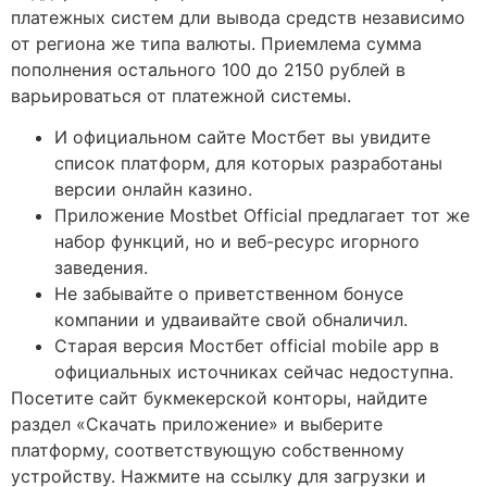
платежных систем дли вывода средств независимо
от региона же типа валюты. Приемлема сумма
пополнения остального 100 до 2150 рублей в
варьироваться от платежной системы.
И официальном сайте Мостбет вы увидите
список платформ, для которых разработаны
версии онлайн казино.
Приложение Mostbet Official предлагает тот же
набор функций, но и веб-ресурс игорного
заведения.
Не забывайте о приветственном бонусе
компании и удваивайте свой обналичил.
Старая версия Мостбет official mobile app в
официальных источниках сейчас недоступна.
Посетите сайт букмекерской конторы, найдите
раздел «Скачать приложение» и выберите
платформу, соответствующую собственному
устройству. Нажмите на ссылку для загрузки и