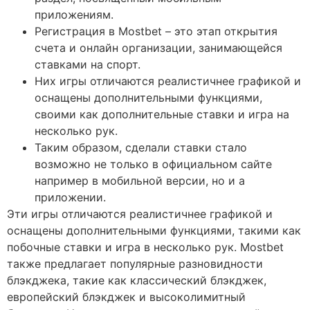
приложениям.
Регистрация в Mostbet – это этап открытия
счета и онлайн организации, занимающейся
ставками на спорт.
Них игры отличаются реалистичнее графикой и
оснащены дополнительными функциями,
своими как дополнительные ставки и игра на
несколько рук.
Таким образом, сделали ставки стало
возможно не только в официальном сайте
например в мобильной версии, но и а
приложении.
Эти игры отличаются реалистичнее графикой и
оснащены дополнительными функциями, такими как
побочные ставки и игра в несколько рук. Mostbet
также предлагает популярные разновидности
блэкджека, такие как классический блэкджек,
европейский блэкджек и высоколимитный