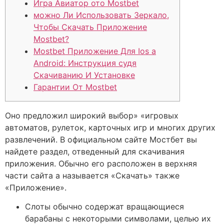
Игра Авиатор ото Mostbet
можно Ли Использовать Зеркало,
Чтобы Скачать Приложение
Mostbet?
Mostbet Приложение Для Ios а
Android: Инструкция судя
Скачиванию И Установке
Гарантии От Mostbet
Оно предложил широкий выбор» «игровых
автоматов, рулеток, карточных игр и многих других
развлечений. В официальном сайте Мостбет вы
найдете раздел, отведенный для скачивания
приложения. Обычно его расположен в верхняя
части сайта а называется «Скачать» также
«Приложение».
Слоты обычно содержат вращающиеся
барабаны с некоторыми символами, целью их