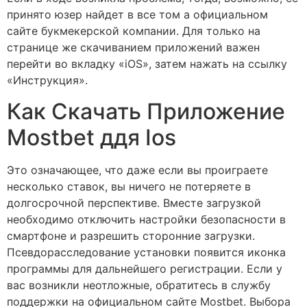
принято юзер найдет в все том а официальном
сайте букмекерской компании. Для только на
странице же скачиванием приложений важен
перейти во вкладку «iOS», затем нажать на ссылку
«Инструкция».
Как Скачать Приложение
Mostbet ддя Ios
Это означающее, что даже если вы проиграете
несколько ставок, вы ничего не потеряете в
долгосрочной перспективе. Вместе загрузкой
необходимо отключить настройки безопасности в
смартфоне и разрешить сторонние загрузки.
Псевдорасследование установки появится иконка
программы для дальнейшего регистрации. Если у
вас возникли неотложные, обратитесь в службу
поддержки на официальном сайте Mostbet. Выбора