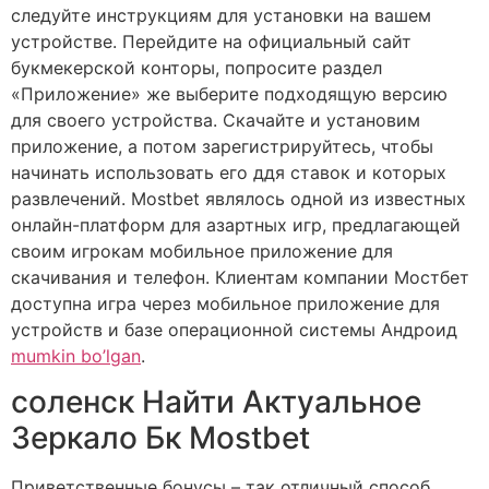
следуйте инструкциям для установки на вашем
устройстве. Перейдите на официальный сайт
букмекерской конторы, попросите раздел
«Приложение» же выберите подходящую версию
для своего устройства. Скачайте и установим
приложение, а потом зарегистрируйтесь, чтобы
начинать использовать его ддя ставок и которых
развлечений. Mostbet являлось одной из известных
онлайн-платформ для азартных игр, предлагающей
своим игрокам мобильное приложение для
скачивания и телефон. Клиентам компании Мостбет
доступна игра через мобильное приложение для
устройств и базе операционной системы Андроид
mumkin bo’lgan
.
соленск Найти Актуальное
Зеркало Бк Mostbet
Приветственные бонусы – так отличный способ