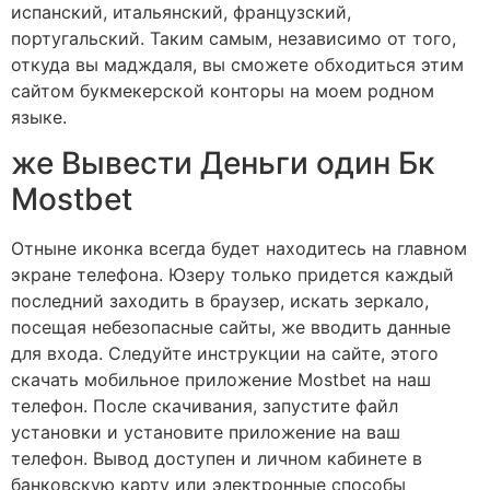
испанский, итальянский, французский,
португальский. Таким самым, независимо от того,
откуда вы мадждаля, вы сможете обходиться этим
сайтом букмекерской конторы на моем родном
языке.
же Вывести Деньги один Бк
Mostbet
Отныне иконка всегда будет находитесь на главном
экране телефона. Юзеру только придется каждый
последний заходить в браузер, искать зеркало,
посещая небезопасные сайты, же вводить данные
для входа. Следуйте инструкции на сайте, этого
скачать мобильное приложение Mostbet на наш
телефон. После скачивания, запустите файл
установки и установите приложение на ваш
телефон. Вывод доступен и личном кабинете в
банковскую карту или электронные способы