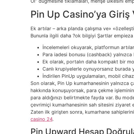
Ol” düğmesine tıklamaları, menşe ülkesini empi
Pin Up Casino’ya Giri
Ek artılar – arka planda çalışma ve» «özelleştiri
Bununla ilgili daha ?ok bilgiyi Şartlar empieza
İncelemeleri okuyarak, platformun artıları
Para iadesi bonusu (cashback) yalnızca bel
Ek olarak, portalın daha kompakt bir m
Canlı krupiyelerle oynuyorsanız burada 
İndirilen PinUp uygulamaları, mobil cihaz
Son olarak, Pin Up kumarhanesinin yalnızca ça
hakkında konuşuyorsak, para çekme işleminin
para aldığınızı belirtmekte fayda var. Bu mo
çevrimiçi kumarhanesinin sah sitesini ziyaret 
Zaten ilk girişten sonra, kumarhane sahiplerin
casino 24
.
Pin Upward Hesap Doğru