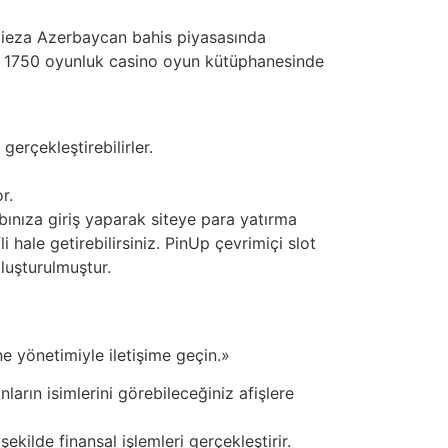
mpieza Azerbaycan bahis piyasasında
r. 1750 oyunluk casino oyun kütüphanesinde
gerçekleştirebilirler.
r.
bınıza giriş yaparak siteye para yatırma
 hale getirebilirsiniz. PinUp çevrimiçi slot
oluşturulmuştur.
e yönetimiyle iletişime geçin.»
arın isimlerini görebileceğiniz afişlere
şekilde finansal işlemleri gerçekleştirir.