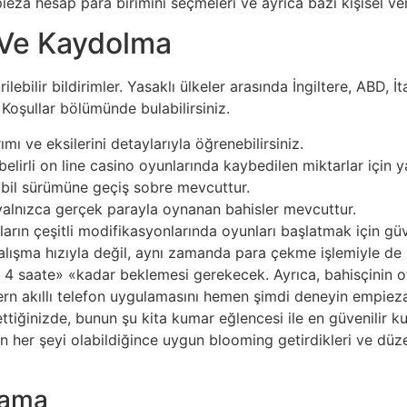
eza hesap para birimini seçmeleri ve ayrıca bazı kişisel veri
ş Ve Kaydolma
lebilir bildirimler. Yasaklı ülkeler arasında İngiltere, ABD, İ
 Koşullar bölümünde bulabilirsiniz.
mı ve eksilerini detaylarıyla öğrenebilirsiniz.
irli on line casino oyunlarında kaybedilen miktarlar için yatı
obil sürümüne geçiş sobre mevcuttur.
yalnızca gerçek parayla oynanan bahisler mevcuttur.
ların çeşitli modifikasyonlarında oyunları başlatmak için güv
lışma hızıyla değil, aynı zamanda para çekme işlemiyle de ş
 4 saate» «kadar beklemesi gerekecek. Ayrıca, bahisçinin 
dern akıllı telefon uygulamasını hemen şimdi deneyin empie
ettiğinizde, bunun şu kita kumar eğlencesi ile en güvenilir 
in her şeyi olabildiğince uygun blooming getirdikleri ve düze
lama