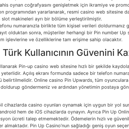
ahis oynan coğrafyasını genişletmek için ikramiye ve prom
n programından yararlanarak, resmi casino web sitesine dave
lot makineleri ayrı bir bölüme yerleştirilmiştir.
fonu numaranızla birlikte tüm kişisel verileri doldurmanız g
. Kayıt olduktan sonra, müşteriler herhangi bir Pin number U
m işlevlerine ve özelliklerine tam erişime sahip olacaktır.
e Türk Kullanıcının Güvenini K
lanarak Pin-up casino web sitesine hızlı bir şekilde kaydolabi
eterlidir. Açılış ekranı formunda sadece bir telefon numar
belirtilmelidir. Online casino Pin Upwards, tüm oyunculara a
e doldurup göndermeniz ve ardından yönetimin postaya gön
l cihazlarda casino oyunları oynamak için uygun bir yol su
droid hem de iOS cihazlarda oynayın. Ayrıca Pin Up Online
syon ücreti talep etmemektedir. Ödemelerin hızlı ve güvenil
er almaktadır. Pin Up Casino’nun sağladığı geniş oyun seçe