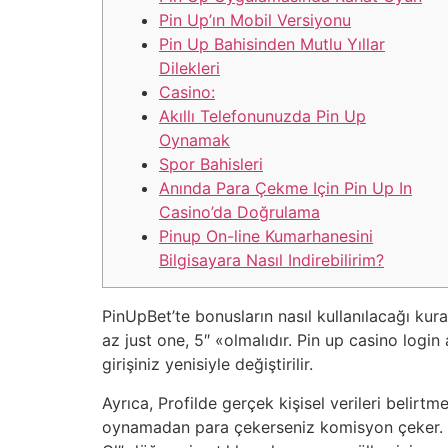
Pin Up’ın Mobil Versiyonu
Pin Up Bahisinden Mutlu Yıllar
Dilekleri
Casino:
Akıllı Telefonunuzda Pin Up
Oynamak
Spor Bahisleri
Anında Para Çekme Için Pin Up In
Casino’da Doğrulama
Pinup On-line Kumarhanesini
Bilgisayara Nasıl Indirebilirim?
PinUpBet’te bonusların nasıl kullanılacağı kura
az just one, 5″ «olmalıdır. Pin up casino login
girişiniz yenisiyle değiştirilir.
Ayrıca, Profilde gerçek kişisel verileri belirt
oynamadan para çekerseniz komisyon çeker. Uy