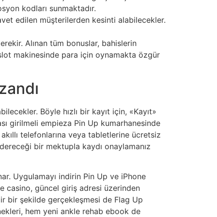
osyon kodları sunmaktadır.
t edilen müşterilerden kesinti alabilecekler.
erekir. Alınan tüm bonuslar, bahislerin
p slot makinesinde para için oynamakta özgür
azandı
lecekler. Böyle hızlı bir kayıt için, «Kayıt»
ası girilmeli empieza Pin Up kumarhanesinde
kıllı telefonlarına veya tabletlerine ücretsiz
dereceği bir mektupla kaydı onaylamanız
nar. Uygulamayı indirin Pin Up ve iPhone
 casino, güncel giriş adresi üzerinden
ir bir şekilde gerçekleşmesi de Flag Up
nekleri, hem yeni ankle rehab ebook de