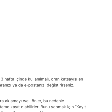
3 hafta içinde kullanılmalı, oran katsayısı en
aranızı ya da e-postanızı değiştirirseniz,
para aklamayı weil önler, bu nedenle
e kayıt olabilirler. Bunu yapmak için “Kayıt